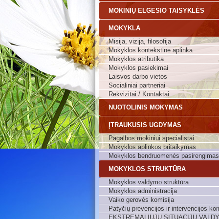
MOKINIŲ ELGESIO TAISYKLĖS
MOKYKLA
Misija, vizija, filosofija
Mokyklos kontekstinė aplinka
Mokyklos atributika
Mokyklos pasiekimai
Laisvos darbo vietos
Socialiniai partneriai
Rekvizitai / Kontaktai
NUOTOLINIS MOKYMAS
ĮTRAUKUSIS UGDYMAS
Pagalbos mokiniui specialistai
Mokyklos aplinkos pritaikymas
Mokyklos bendruomenės pasirengimas
MOKYKLOS STRUKTŪRA
Mokyklos valdymo struktūra
Mokyklos administracija
Vaiko gerovės komisija
Patyčių prevencijos ir intervencijos kom
EKSTREMALIŲJŲ SITUACIJŲ VALD