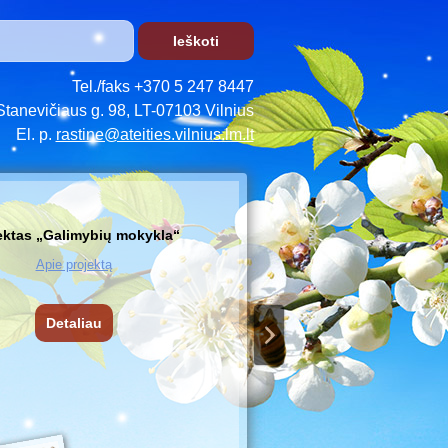
Tel./faks +370 5 247 8447
Stanevičiaus g. 98, LT-07103 Vilnius
El. p.
rastine@ateities.vilnius.lm.lt
ektas „Galimybių mokykla“
Apie projektą