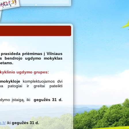
prasideda priėmimas į Vilniaus
ės bendrojo ugdymo mokyklas
etams.
okyklinio ugdymo grupes:
 mokykloje
komplektuojamos dvi
 patogiai ir greitai pateikti
gdymo įstaigą, iki
gegužės 31 d.
.lt/
iki
gegužės 31 d.