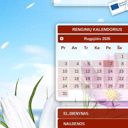
RENGINIŲ KALENDORIUS
Rugpjūtis
2026
Pr
An
Tr
Ke
Pe
Še
1
3
4
5
6
7
8
10
11
12
13
14
15
17
18
19
20
21
22
24
25
26
27
28
29
31
EL.DIENYNAS
NAUJIENOS