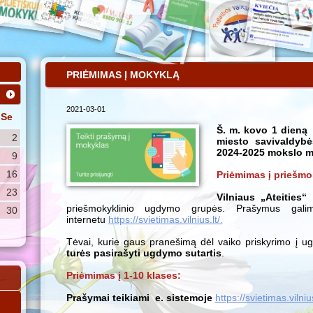
PRIĖMIMAS Į MOKYKLĄ
2021-03-01
Se
Š. m. kovo 1 dieną 
2
miesto savivaldyb
2024-2025 mokslo m
9
16
Priėmimas į priešm
23
Vilniaus „Ateities“
priešmokyklinio ugdymo grupės. Prašymus galima
30
internetu
https://svietimas.vilnius.lt/.
Tėvai, kurie gaus pranešimą dėl vaiko priskyrimo į u
turės pasirašyti ugdymo sutartis
.
Priėmimas į 1-10 klases:
Prašymai teikiami e. sistemoje
https://svietimas.vilnius