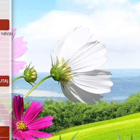
 sąlygų
UTA)