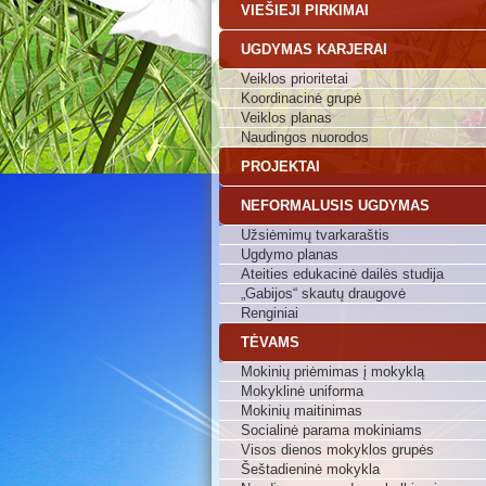
VIEŠIEJI PIRKIMAI
UGDYMAS KARJERAI
Veiklos prioritetai
Koordinacinė grupė
Veiklos planas
Naudingos nuorodos
PROJEKTAI
NEFORMALUSIS UGDYMAS
Užsiėmimų tvarkaraštis
Ugdymo planas
Ateities edukacinė dailės studija
„Gabijos“ skautų draugovė
Renginiai
TĖVAMS
Mokinių priėmimas į mokyklą
Mokyklinė uniforma
Mokinių maitinimas
Socialinė parama mokiniams
Visos dienos mokyklos grupės
Šeštadieninė mokykla