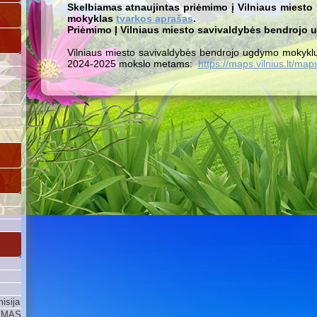
Skelbiamas atnaujintas priėmimo į Vilniaus miest
mokyklas
tvarkos aprašas
.
Priėmimo Į Vilniaus miesto savivaldybės bendroj
Vilniaus miesto savivaldybės bendrojo ugdymo mokyklų 
2024-2025 mokslo metams:
https://maps.vilnius.lt/ma
isija
YMAS