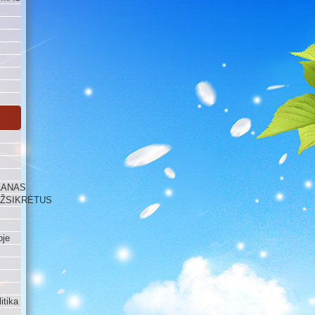
LANAS
UŽSIKRĖTUS
oje
itika