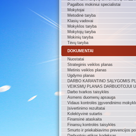
Pagalbos mokiniui specialistai
Mokytojai
Metodinė taryba
Klasių vadovai
Mokyklos taryba
Mokytojų taryba
Mokinių taryba
Tėvų taryba
DOKUMENTAI
Nuostatai
Strateginis veiklos planas
Metinis veiklos planas
Ugdymo planas
DARBO KARANTINO SĄLYGOMIS P
VEIKSMŲ PLANAS DARBUOTOJUI 
Darbo tvarkos taisyklės
Asmens duomenų apsauga
Vidaus kontrolės įgyvendinimo mokykl
Įsivertinimo rezultatai
Kolektyvinė sutartis
Finansinė ataskaita
Finansų kontrolės taisyklės
Smurto ir priekabiavimo prevencijos pol
Darbuotojų etikos kodeksas