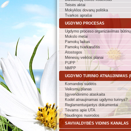
Teisės aktai
Mokyklos dovanų politika
Tvarkos aprašai
UGDYMO PROCESAS
Ugdymo proceso organizavimas būtinų
Mokslo metai
Pamokų laikas
Pamokų tvarkaraštis
Atostogos
Mėnesių veiklos planai
PUPP
NMPP
UGDYMO TURINIO ATNAUJINIMAS (
Komandos sudėtis
Veiksmų planas
Įgyvendiinimo ataskaita
Kodėl atnaujinamas ugdymo turinys?
Reglamentuojantys dokumentai
Tėvams apie UTA
Naudingos nuorodos
SAVIVALDYBĖS VIDINIS KANALAS