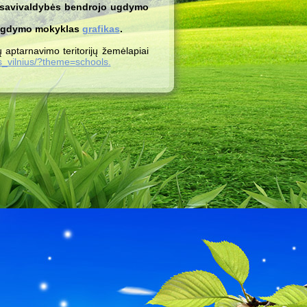
o savivaldybės bendrojo ugdymo
o ugdymo mokyklas
grafikas
.
aptarnavimo teritorijų žemėlapiai
ps_vilnius/?theme=schools.