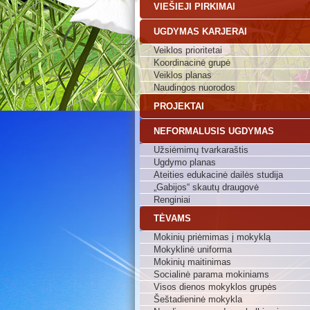
VIEŠIEJI PIRKIMAI
UGDYMAS KARJERAI
Veiklos prioritetai
Koordinacinė grupė
Veiklos planas
Naudingos nuorodos
PROJEKTAI
NEFORMALUSIS UGDYMAS
Užsiėmimų tvarkaraštis
Ugdymo planas
Ateities edukacinė dailės studija
„Gabijos“ skautų draugovė
Renginiai
TĖVAMS
Mokinių priėmimas į mokyklą
Mokyklinė uniforma
Mokinių maitinimas
Socialinė parama mokiniams
Visos dienos mokyklos grupės
Šeštadieninė mokykla