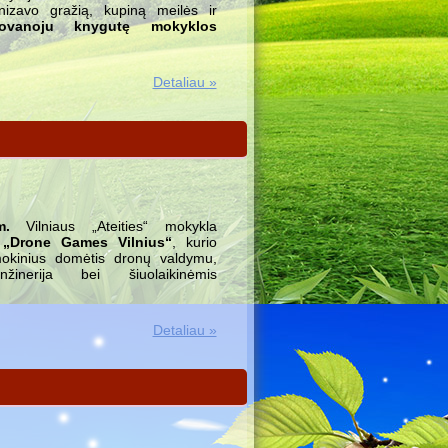
nizavo gražią, kupiną meilės ir
ovanoju knygutę mokyklos
Detaliau »
m.
Vilniaus „Ateities“ mokykla
e
„Drone Games Vilnius“
, kurio
 mokinius domėtis dronų valdymu,
nžinerija bei šiuolaikinėmis
Detaliau »