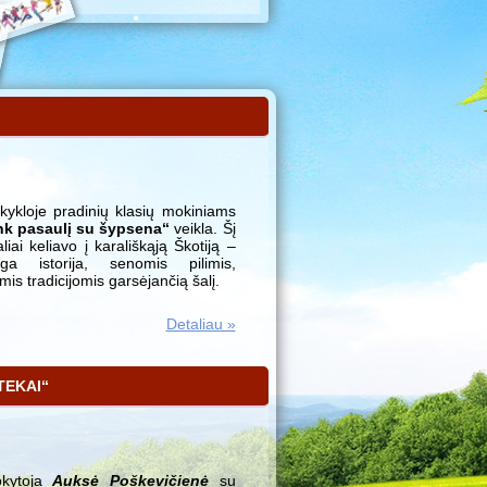
ykloje pradinių klasių mokiniams
nk pasaulį su šypsena“
veikla. Šį
liai keliavo į karališkąją Škotiją –
nga istorija, senomis pilimis,
mis tradicijomis garsėjančią šalį.
Detaliau »
TEKAI“
okytoja
Auksė Poškevičienė
su