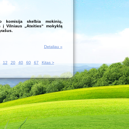
o komisija skelbia mokinių,
 į Vilniaus „Ateities“ mokyklą
ąrašus.
Detaliau »
12
20
40
60
67
Kitas >