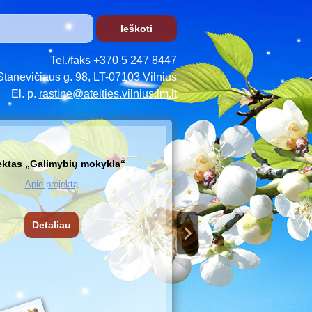
Tel./faks +370 5 247 8447
Stanevičiaus g. 98, LT-07103 Vilnius
El. p.
rastine@ateities.vilnius.lm.lt
ektas „Galimybių mokykla“
Apie projektą