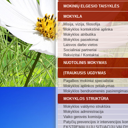
MOKINIŲ ELGESIO TAISYKLĖS
MOKYKLA
Misija, vizija, filosofija
Mokyklos kontekstinė aplinka
Mokyklos atributika
Mokyklos pasiekimai
Laisvos darbo vietos
Socialiniai partneriai
Rekvizitai / Kontaktai
NUOTOLINIS MOKYMAS
ĮTRAUKUSIS UGDYMAS
Pagalbos mokiniui specialistai
Mokyklos aplinkos pritaikymas
Mokyklos bendruomenės pasirengimas
MOKYKLOS STRUKTŪRA
Mokyklos valdymo struktūra
Mokyklos administracija
Vaiko gerovės komisija
Patyčių prevencijos ir intervencijos kom
EKSTREMALIŲJŲ SITUACIJŲ VALD