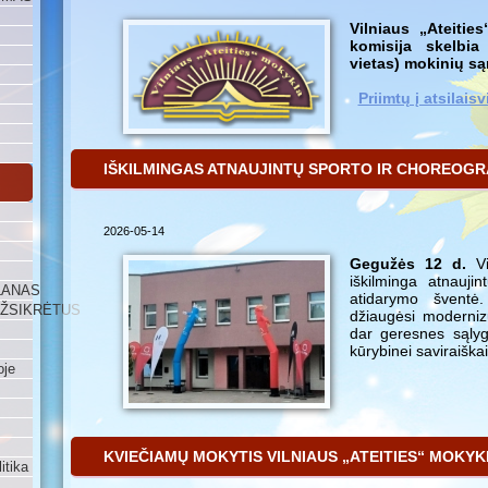
Vilniaus „Ateiti
komisija skelbia 
vietas) mokinių są
Priimtų į atsilai
IŠKILMINGAS ATNAUJINTŲ SPORTO IR CHOREOGR
2026-05-14
Gegužės 12 d.
Vi
iškilminga atnaujin
LANAS
atidarymo švent
UŽSIKRĖTUS
džiaugėsi moderniz
dar geresnes sąlyg
kūrybinei saviraiškai
oje
KVIEČIAMŲ MOKYTIS VILNIAUS „ATEITIES“ MOKY
itika