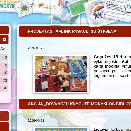
PROJEKTAS „APLINK PASAULĮ SU ŠYPSENA"
2026-05-22
Se
Gegužės 15 d.
mok
2
vyko projekto
„Apli
9
kartą mokiniai virtua
paslaptingą, didi
16
legendomis ir savito
23
30
AKCIJA „DOVANOJU KNYGUTĘ MOKYKLOS BIBLIO
2026-05-21
Lietuvių kalbos m