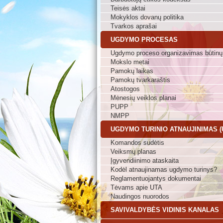
Teisės aktai
Mokyklos dovanų politika
Tvarkos aprašai
UGDYMO PROCESAS
Ugdymo proceso organizavimas būtinų
Mokslo metai
Pamokų laikas
Pamokų tvarkaraštis
Atostogos
Mėnesių veiklos planai
PUPP
NMPP
UGDYMO TURINIO ATNAUJINIMAS (
Komandos sudėtis
Veiksmų planas
Įgyvendiinimo ataskaita
Kodėl atnaujinamas ugdymo turinys?
Reglamentuojantys dokumentai
Tėvams apie UTA
Naudingos nuorodos
SAVIVALDYBĖS VIDINIS KANALAS