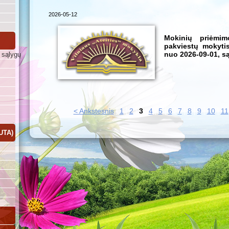
2026-05-12
Mokinių priėmim
pakviestų mokytis
nuo 2026-09-01, s
 sąlygų
< Ankstesnis
1
2
3
4
5
6
7
8
9
10
11
UTA)