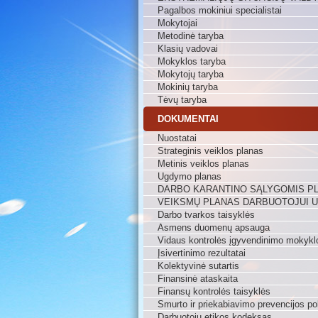
Pagalbos mokiniui specialistai
Mokytojai
Metodinė taryba
Klasių vadovai
Mokyklos taryba
Mokytojų taryba
Mokinių taryba
Tėvų taryba
DOKUMENTAI
Nuostatai
Strateginis veiklos planas
Metinis veiklos planas
Ugdymo planas
DARBO KARANTINO SĄLYGOMIS P
VEIKSMŲ PLANAS DARBUOTOJUI 
Darbo tvarkos taisyklės
Asmens duomenų apsauga
Vidaus kontrolės įgyvendinimo mokykl
Įsivertinimo rezultatai
Kolektyvinė sutartis
Finansinė ataskaita
Finansų kontrolės taisyklės
Smurto ir priekabiavimo prevencijos pol
Darbuotojų etikos kodeksas