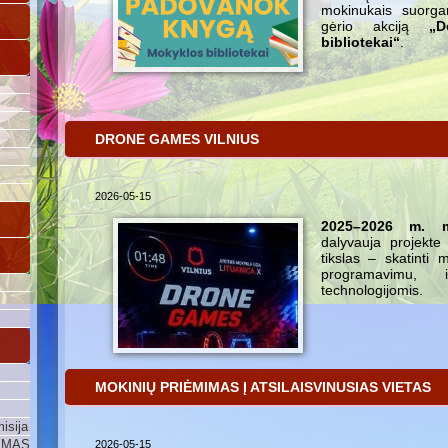
mokinukais suorga
gėrio akciją
„D
bibliotekai“
.
DRONE GAMES VILNIUS
2026-05-15
2025–2026 m. 
dalyvauja projekt
tikslas – skatinti
programavimu, i
technologijomis.
MOKINIŲ PRIĖMIMAS Į ATSILAISVINUSIAS VIETAS
isija
YMAS
2026-05-15