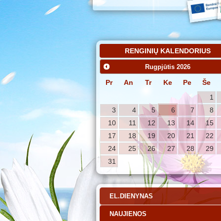
RENGINIŲ KALENDORIUS
Rugpjūtis
2026
Pr
An
Tr
Ke
Pe
Še
1
3
4
5
6
7
8
10
11
12
13
14
15
17
18
19
20
21
22
24
25
26
27
28
29
31
EL.DIENYNAS
NAUJIENOS