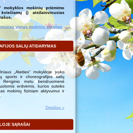
es“ mokyklos mokinių priėmimo
kviečiamų (į atsilaisvinusias
rašus.
svinusias vietas mokinių sąrašas
AFIJOS SALIŲ ATIDARYMAS
lniaus „Ateities“ mokykloje įvyko
tų sporto ir choreografijos salių
ė.
Renginio metu bendruomenė
uotomis erdvėmis, kurios suteiks
as mokinių fiziniam aktyvumui ir
.
Detaliau »
KLOJE SĄRAŠAI