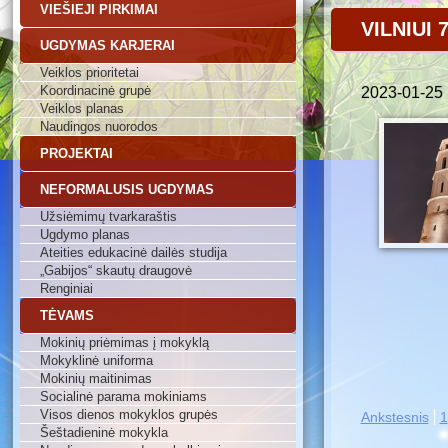
VIEŠIEJI PIRKIMAI
VILNIUI 
UGDYMAS KARJERAI
Veiklos prioritetai
Koordinacinė grupė
2023-01-25
Veiklos planas
Naudingos nuorodos
PROJEKTAI
NEFORMALUSIS UGDYMAS
Užsiėmimų tvarkaraštis
Ugdymo planas
Ateities edukacinė dailės studija
„Gabijos“ skautų draugovė
Renginiai
TĖVAMS
Mokinių priėmimas į mokyklą
Mokyklinė uniforma
Mokinių maitinimas
Socialinė parama mokiniams
Visos dienos mokyklos grupės
Ankstesnis
1
Šeštadieninė mokykla