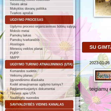
Teisės aktai
Mokyklos dovanų politika
Tvarkos aprašai
UGDYMO PROCESAS
Ugdymo proceso organizavimas būtinų sąlygų
Mokslo metai
Pamokų laikas
Pamokų tvarkaraštis
Atostogos
SU GIMTA
Mėnesių veiklos planai
PUPP
NMPP
2023-01-26
UGDYMO TURINIO ATNAUJINIMAS (UTA)
Komandos sudėtis
Veiksmų planas
Įgyvendiinimo ataskaita
Kodėl atnaujinamas ugdymo turinys?
teigiamų 
Reglamentuojantys dokumentai
Tėvams apie UTA
Naudingos nuorodos
SAVIVALDYBĖS VIDINIS KANALAS