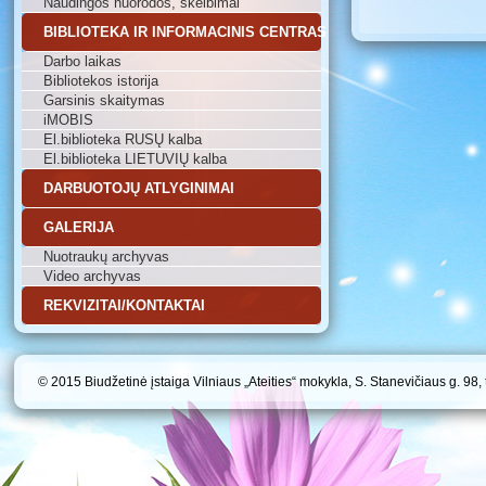
Naudingos nuorodos, skelbimai
BIBLIOTEKA IR INFORMACINIS CENTRAS
Darbo laikas
Bibliotekos istorija
Garsinis skaitymas
iMOBIS
El.biblioteka RUSŲ kalba
El.biblioteka LIETUVIŲ kalba
DARBUOTOJŲ ATLYGINIMAI
GALERIJA
Nuotraukų archyvas
Video archyvas
REKVIZITAI/KONTAKTAI
© 2015 Biudžetinė įstaiga Vilniaus „Ateities“ mokykla, S. Stanevičiaus g. 98,