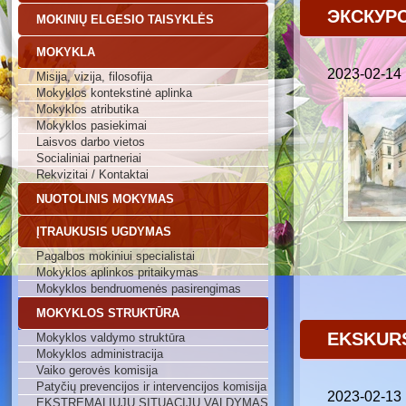
ЭКСКУР
MOKINIŲ ELGESIO TAISYKLĖS
MOKYKLA
2023-02-14
Misija, vizija, filosofija
Mokyklos kontekstinė aplinka
Mokyklos atributika
Mokyklos pasiekimai
Laisvos darbo vietos
Socialiniai partneriai
Rekvizitai / Kontaktai
NUOTOLINIS MOKYMAS
ĮTRAUKUSIS UGDYMAS
Pagalbos mokiniui specialistai
Mokyklos aplinkos pritaikymas
Mokyklos bendruomenės pasirengimas
MOKYKLOS STRUKTŪRA
EKSKURS
Mokyklos valdymo struktūra
Mokyklos administracija
Vaiko gerovės komisija
Patyčių prevencijos ir intervencijos komisija
2023-02-13
EKSTREMALIŲJŲ SITUACIJŲ VALDYMAS