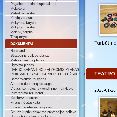
Pagalbos mokiniui specialistai
Mokytojai
Metodinė taryba
Klasių vadovai
Mokyklos taryba
Mokytojų taryba
Mokinių taryba
Tėvų taryba
Turbūt ne
DOKUMENTAI
Nuostatai
Strateginis veiklos planas
Metinis veiklos planas
Ugdymo planas
DARBO KARANTINO SĄLYGOMIS PLANAS
TEATRO 
VEIKSMŲ PLANAS DARBUOTOJUI UŽSIKRĖTUS
Darbo tvarkos taisyklės
Asmens duomenų apsauga
Vidaus kontrolės įgyvendinimo mokykloje
2023-01-28
Įsivertinimo rezultatai
Kolektyvinė sutartis
Finansinė ataskaita
Finansų kontrolės taisyklės
Smurto ir priekabiavimo prevencijos politika
Darbuotojų etikos kodeksas