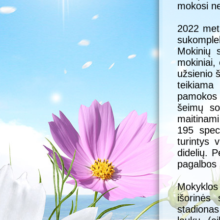
mokosi ne 
2022 meta
sukomple
Mokinių 
mokiniai,
užsienio 
teikiama
pamokos 
šeimų so
maitinami
195 speci
turintys 
didelių. 
pagalbos 
Mokyklos
išorinės 
stadionas