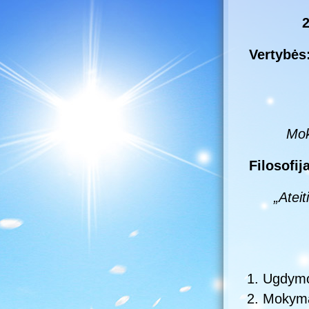
Vertybės
Mok
Filosofija
„Atei
Ugdymo(
Mokymą(