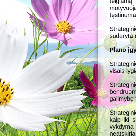
teigiamą 
motyvuo
tęstinumas
Strategi
sudaryta 
Plano įg
Strategi
visais lygi
Strategin
bendruome
galimybę 
Strategin
kaip iki 
vykdymą m
neatskiri