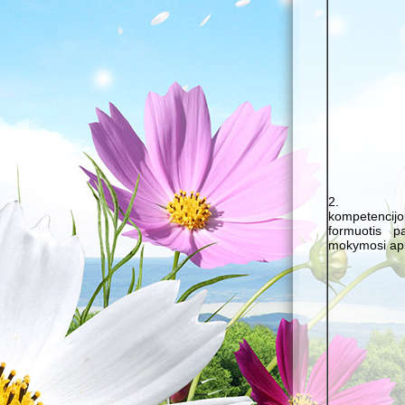
2. Ku
kompetencij
formuotis pa
mokymosi apl