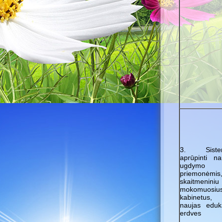
3. Sistem
aprūpinti na
ugdymo
priemonėmis
skaitmeniniu 
mokomuosiu
kabinetus,
naujas eduk
erdves