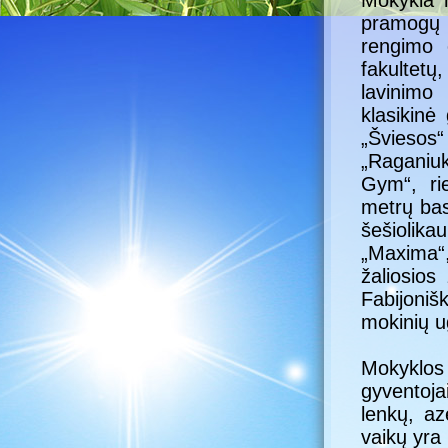
Mokykla n
pramogų 
rengimo 
fakultetų
lavinimo
klasikinė
„Švieso
„Raganiuk
Gym“, rie
metrų bas
šešiolika
„Maxima“
žaliosios
Fabijoniš
mokinių u
Mokyklos
gyventoja
lenkų, az
vaikų yra