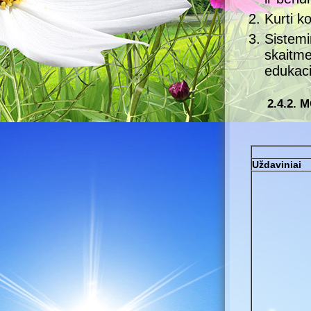
Kurti k
Sistem
skaitm
edukaci
2.4.2.
Uždaviniai