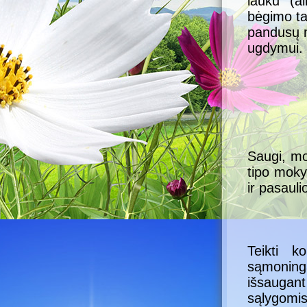
lauku (ai
bėgimo ta
pandusų m
ugdymui.
Saugi, mod
tipo moky
ir pasaul
Teikti ko
sąmoningą
išsaugan
sąlygomis