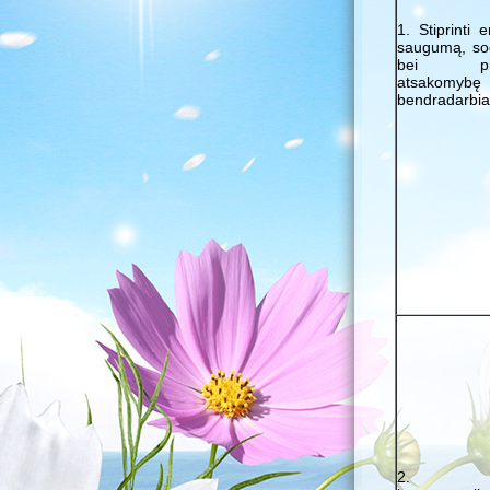
1. Stiprinti 
saugumą, soc
bei pili
atsakomy
bendradarbi
2. Ku