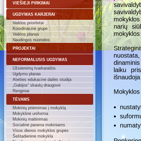
VIEŠIEJI PIRKIMAI
savival
savivaldy
UGDYMAS KARJERAI
mokyklos 
Veiklos prioritetai
narių si
Koordinacinė grupė
mokyklos 
Veiklos planas
Naudingos nuorodos
Strategi
PROJEKTAI
nuostata,
NEFORMALUSIS UGDYMAS
dinamini
Užsiėmimų tvarkaraštis
laiku pri
Ugdymo planas
išnaudoja
Ateities edukacinė dailės studija
„Gabijos“ skautų draugovė
Mokyklos 
Renginiai
TĖVAMS
nustatyt
Mokinių priėmimas į mokyklą
Mokyklinė uniforma
suformul
Mokinių maitinimas
numatyt
Socialinė parama mokiniams
Visos dienos mokyklos grupės
Šeštadieninė mokykla
Penkeriem