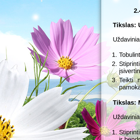
2
Tikslas:
Uždaviniai
Tobulin
Stipri
įsiverti
Teikti 
pamoką 
Tikslas:
Uždaviniai
Stiprin
ir bend