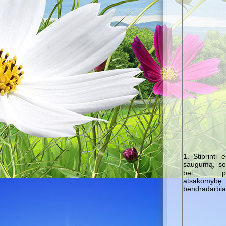
1. Stiprinti 
saugumą, soc
bei pili
atsakomy
bendradarbi