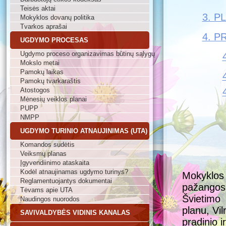
Teisės aktai
3. P
Mokyklos dovanų politika
Tvarkos aprašai
4. P
UGDYMO PROCESAS
Ugdymo proceso organizavimas būtinų sąlygų
Mokslo metai
Pamokų laikas
Pamokų tvarkaraštis
Atostogos
Mėnesių veiklos planai
PUPP
NMPP
UGDYMO TURINIO ATNAUJINIMAS (UTA)
Komandos sudėtis
Veiksmų planas
Įgyvendiinimo ataskaita
Kodėl atnaujinamas ugdymo turinys?
Mokyklos 
Reglamentuojantys dokumentai
pažangos
Tėvams apie UTA
Švietimo
Naudingos nuorodos
planu, Vi
SAVIVALDYBĖS VIDINIS KANALAS
pradinio 