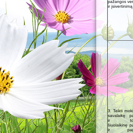
pažangos ver
ir įsivertinimą
3. Teikti mok
savalaikę p
ir tobul
šiuolaikinę 
ir paga