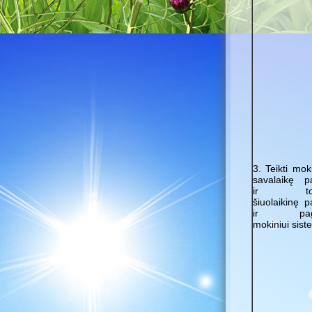
3. Teikti mo
savalaikę p
ir tobul
šiuolaikinę 
ir paga
mokiniui sist