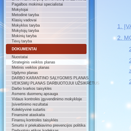
Pagalbos mokiniui specialistai
Mokytojai
Metodinė taryba
Klasių vadovai
Mokyklos taryba
1. Į
Mokytojų taryba
Mokinių taryba
2.
M
Tėvų taryba
DOKUMENTAI
Nuostatai
Strateginis veiklos planas
Metinis veiklos planas
2
Ugdymo planas
DARBO KARANTINO SĄLYGOMIS PLANAS
VEIKSMŲ PLANAS DARBUOTOJUI UŽSIKRĖTUS
Darbo tvarkos taisyklės
Asmens duomenų apsauga
Vidaus kontrolės įgyvendinimo mokykloje
Įsivertinimo rezultatai
Kolektyvinė sutartis
Finansinė ataskaita
Finansų kontrolės taisyklės
Smurto ir priekabiavimo prevencijos politika
Darbuotojų etikos kodeksas