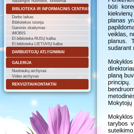
Naudingos nuorodos, skelbimai
būti kor
BIBLIOTEKA IR INFORMACINIS CENTRAS
kiekvienų
Darbo laikas
planas yr
Bibliotekos istorija
papildoma
Garsinis skaitymas
iMOBIS
veiklas, 
El.biblioteka RUSŲ kalba
planus. T
El.biblioteka LIETUVIŲ kalba
sudarant 
DARBUOTOJŲ ATLYGINIMAI
Mokyklos
GALERIJA
direktori
Nuotraukų archyvas
planą buv
Video archyvas
principų
REKVIZITAI/KONTAKTAI
bendruom
metodinė
Mokytojų 
Mokyklos 
tarybos 
suteiki