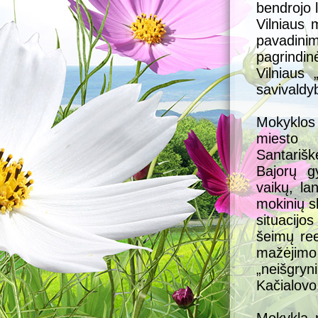
bendrojo 
Vilniaus 
pavadinim
pagrindin
Vilniaus 
savivaldy
Mokyklos 
miesto m
Santarišk
Bajorų gy
vaikų, la
mokinių s
situacijos
šeimų ree
mažėjim
„neišgry
Kačialovo