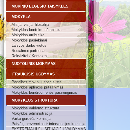
MOKINIŲ ELGESIO TAISYKLĖS
MOKYKLA
Misija, vizija, filosofija
Mokyklos kontekstinė aplinka
Mokyklos atributika
Mokyklos pasiekimai
Laisvos darbo vietos
Socialiniai partneriai
Rekvizitai / Kontaktai
NUOTOLINIS MOKYMAS
ĮTRAUKUSIS UGDYMAS
Pagalbos mokiniui specialistai
Mokyklos aplinkos pritaikymas
Mokyklos bendruomenės pasirengimas
MOKYKLOS STRUKTŪRA
Mokyklos valdymo struktūra
Mokyklos administracija
Vaiko gerovės komisija
Patyčių prevencijos ir intervencijos komisija
EKSTREMALIŲJŲ SITUACIJŲ VALDYMAS