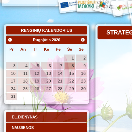
RENGINIŲ KALENDORIUS
STRATEG
Rugpjūtis
2026
Pr
An
Tr
Ke
Pe
Še
Se
1
2
3
4
5
6
7
8
9
10
11
12
13
14
15
16
17
18
19
20
21
22
23
24
25
26
27
28
29
30
31
EL.DIENYNAS
NAUJIENOS