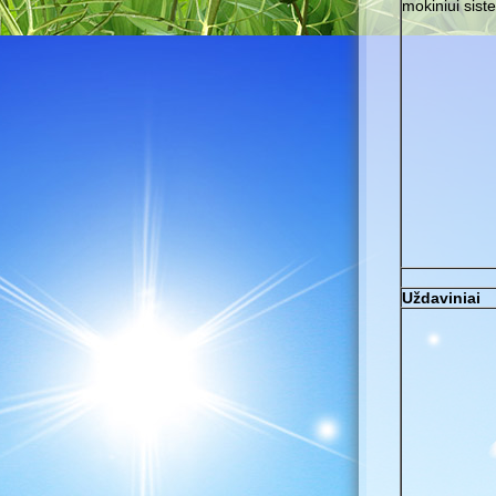
mokiniui sist
Uždaviniai