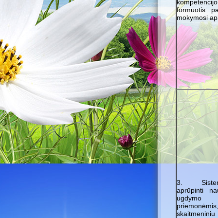
kompetencij
formuotis pa
mokymosi apl
3. Sistem
aprūpinti na
ugdymo
priemonėmis
skaitmeniniu 