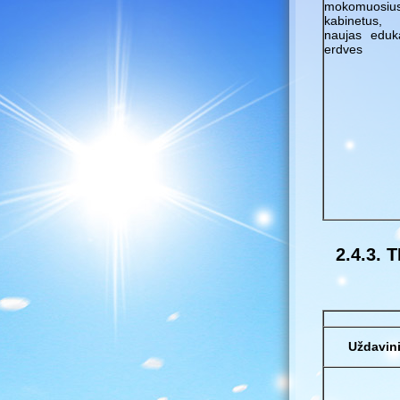
mokomuosiu
kabinetus, 
naujas eduk
erdves
2.4.3.
Uždavini