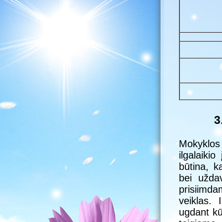
3
Mokyklos 
ilgalaiki
būtina, k
bei uždav
prisiimd
veiklas. 
ugdant kū