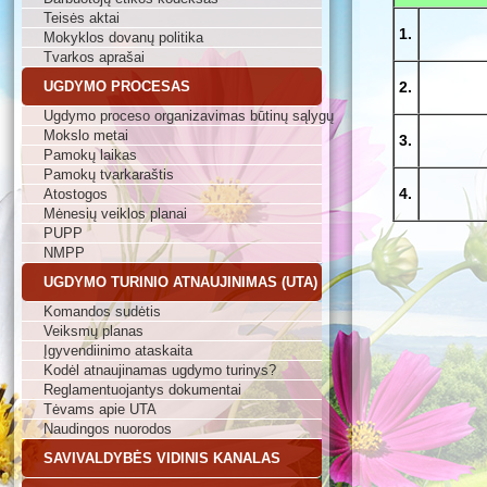
Teisės aktai
1.
Mokyklos dovanų politika
Tvarkos aprašai
UGDYMO PROCESAS
2.
Ugdymo proceso organizavimas būtinų sąlygų
Mokslo metai
3.
Pamokų laikas
Pamokų tvarkaraštis
4.
Atostogos
Mėnesių veiklos planai
PUPP
NMPP
UGDYMO TURINIO ATNAUJINIMAS (UTA)
Komandos sudėtis
Veiksmų planas
Įgyvendiinimo ataskaita
Kodėl atnaujinamas ugdymo turinys?
Reglamentuojantys dokumentai
Tėvams apie UTA
Naudingos nuorodos
SAVIVALDYBĖS VIDINIS KANALAS