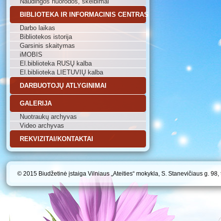
Naudingos nuorodos, skelbimai
BIBLIOTEKA IR INFORMACINIS CENTRAS
Darbo laikas
Bibliotekos istorija
Garsinis skaitymas
iMOBIS
El.biblioteka RUSŲ kalba
El.biblioteka LIETUVIŲ kalba
DARBUOTOJŲ ATLYGINIMAI
GALERIJA
Nuotraukų archyvas
Video archyvas
REKVIZITAI/KONTAKTAI
© 2015 Biudžetinė įstaiga Vilniaus „Ateities“ mokykla, S. Stanevičiaus g. 98,