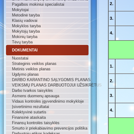
2.
Pagalbos mokiniui specialistai
Mokytojai
Metodinė taryba
3.
Klasių vadovai
Mokyklos taryba
Mokytojų taryba
4.
Mokinių taryba
Tėvų taryba
DOKUMENTAI
Nuostatai
Strateginis veiklos planas
1.
Metinis veiklos planas
Ugdymo planas
DARBO KARANTINO SĄLYGOMIS PLANAS
2.
VEIKSMŲ PLANAS DARBUOTOJUI UŽSIKRĖTUS
Darbo tvarkos taisyklės
3.
Asmens duomenų apsauga
Vidaus kontrolės įgyvendinimo mokykloje
Įsivertinimo rezultatai
4.
Kolektyvinė sutartis
Finansinė ataskaita
Finansų kontrolės taisyklės
Smurto ir priekabiavimo prevencijos politika
Darbuotojų etikos kodeksas