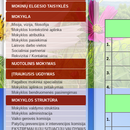
MOKINIŲ ELGESIO TAISYKLĖS
MOKYKLA
Misija, vizija, filosofija
Mokyklos kontekstinė aplinka
Mokyklos atributika
Mokyklos pasiekimai
1.
Laisvos darbo vietos
Socialiniai partneriai
Rekvizitai / Kontaktai
2.
NUOTOLINIS MOKYMAS
3.
ĮTRAUKUSIS UGDYMAS
Pagalbos mokiniui specialistai
4.
Mokyklos aplinkos pritaikymas
Mokyklos bendruomenės pasirengimas
MOKYKLOS STRUKTŪRA
Mokyklos valdymo struktūra
Mokyklos administracija
Vaiko gerovės komisija
1.
Patyčių prevencijos ir intervencijos komisija
EKSTREMALIŲJŲ SITUACIJŲ VALDYMAS