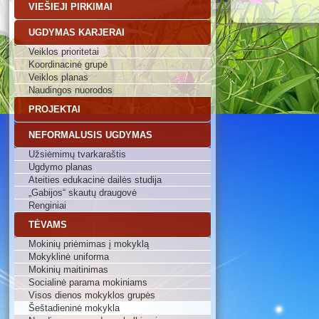
VIEŠIEJI PIRKIMAI
UGDYMAS KARJERAI
Veiklos prioritetai
Koordinacinė grupė
Veiklos planas
Naudingos nuorodos
PROJEKTAI
NEFORMALUSIS UGDYMAS
Užsiėmimų tvarkaraštis
Ugdymo planas
Ateities edukacinė dailės studija
„Gabijos“ skautų draugovė
Renginiai
TĖVAMS
Mokinių priėmimas į mokyklą
Mokyklinė uniforma
Mokinių maitinimas
Socialinė parama mokiniams
Visos dienos mokyklos grupės
Šeštadieninė mokykla