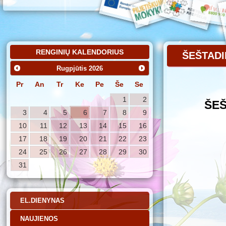
RENGINIŲ KALENDORIUS
ŠEŠTADI
Rugpjūtis
2026
Pr
An
Tr
Ke
Pe
Še
Se
1
2
ŠEŠ
3
4
5
6
7
8
9
10
11
12
13
14
15
16
17
18
19
20
21
22
23
24
25
26
27
28
29
30
31
EL.DIENYNAS
NAUJIENOS