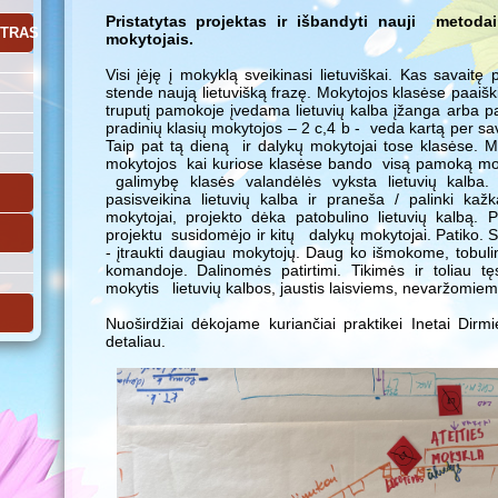
Pristatytas projektas ir išbandyti nauji metod
NTRAS
mokytojais.
Visi įėję į mokyklą sveikinasi lietuviškai. Kas savaitę
stende naują lietuvišką frazę. Mokytojos klasėse paaišk
truputį pamokoje įvedama lietuvių kalba įžanga arba p
pradinių klasių mokytojos – 2 c,4 b - veda kartą per sa
Taip pat tą dieną ir dalykų mokytojai tose klasėse. M
mokytojos kai kuriose klasėse bando visą pamoką moky
galimybę klasės valandėlės vyksta lietuvių kalba. 
pasisveikina lietuvių kalba ir praneša / palinki ka
mokytojai, projekto dėka patobulino lietuvių kalbą.
projektu susidomėjo ir kitų dalykų mokytojai. Patiko. 
- įtraukti daugiau mokytojų. Daug ko išmokome, tobul
komandoje. Dalinomės patirtimi. Tikimės ir toliau tę
mokytis lietuvių kalbos, jaustis laisviems, nevaržomiems
Nuoširdžiai dėkojame kuriančiai praktikei Inetai Dirmi
detaliau.