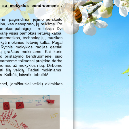
ai su mokyklos
bendruomene /
 prie pagrindinio įėjimo perskaito
ina, kas nesuprato, jų reikšmę. Po
amokos pabaigoje – refleksija. Dvi
vaitę visas pamokas lietuvių kalba.
atematikos, technologijų, muzikos
ti mokinius lietuvių kalba. Pagal
Rytinis mokyklos radijas garsiai
žką gražaus mokiniams. Kai kurie
 Po pristatymo bendruomenei šiuo
Svarstėme tolimesnį projekto darbą
inomės už mokyklos ribų. Dirbome
sti šią veiklą. Padėti mokiniams
. Kalbėk, laisvėk, tobulėk!
enei, įamžinusiai veiklų akimirkas