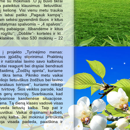
 su mokiniais .O jų buvo tikrai
ateiktus klausimus lietuviškai.
į kelionę. Visi vienu metu traukia
ms labai patiko „Pagauk kampą‘‘;
am sekėsi įgyvendinti šiuos ir kitus
statymas spalvomis – „4 spalvos‘‘.
tų pabaigoje. Išbandėme ir kitus
ūgštu‘‘; „Dobble‘‘- kortelės ir kt..
klasėse. Iš viso 530 mokinių – 22
ė į projekto „Tyrinėjimo menas:
bos įgūdžių stiprinimui. Praktinių
r natūraliai lavino savo kalbinius
itai reaguoti bei drąsiai bendrauti
 žaidimą „Žodžių spinta“, kuriame
m tikra tema. Pikniko metu vaikai
liojo lietuviškus žodžius bei lavino
raliaus tvirtovė“, kuriame reikėjo
o tvirtovę. Šios veiklos parodė, kad
s gerų emocijų. Svarbiausia, kad
įvairiose kasdienėse situacijose.
diena. Tą dieną klasės vadovė visas
eda lietuvių kalba. Taip pat ir
viškai. Vaikai drąsinami kalbėti,
uvių kalba. Jei mokiniui pritrūksta
oja visada padeda, paaiškina ir