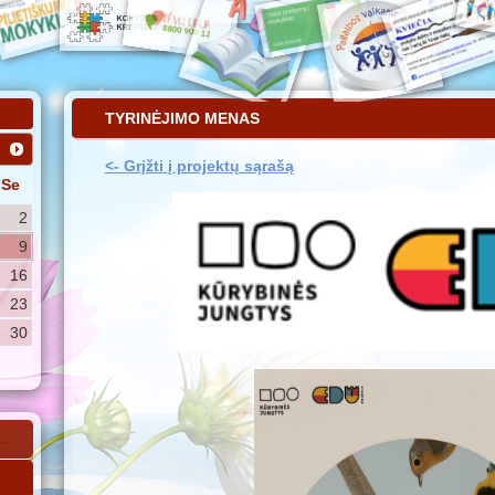
TYRINĖJIMO MENAS
<- Grįžti į projektų sąrašą
Se
2
9
16
23
30