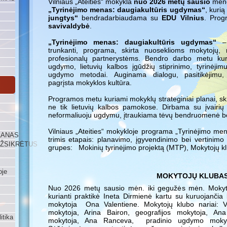
Vilniaus „Ateities“ mokykla
nuo
2026 metų sausio
mėne
„Tyrinėjimo menas: daugiakultūris ugdymas“
, kuri
jungtys“
bendradarbiaudama su
EDU Vilnius
. Prog
savivaldybė
.
„Tyrinėjimo menas: daugiakultūris ugdymas“
– 
trunkanti, programa, skirta nuoseklioms mokytojų, m
profesionalų partnerystėms. Bendro darbo metu kuri
ugdymo, lietuvių kalbos įgūdžių stiprinimo, tyrinėji
ugdymo metodai. Auginama dialogu, pasitikėjimu, 
pagrįsta mokyklos kultūra.
Programos metu kuriami mokyklų strateginiai planai, skirt
ne tik lietuvių kalbos pamokose. Dirbama su įvairių 
neformaliuoju ugdymu, įtraukiama tėvų bendruomenė bei
Vilniaus „Ateities“ mokykloje programa „Tyrinėjimo me
LANAS
trimis etapais: planavimo, įgyvendinimo bei vertinimo i
UŽSIKRĖTUS
grupes: Mokinių tyrinėjimo projektą (MTP), Mokytojų kl
oje
MOKYTOJŲ KLUBA
Nuo 2026 metų sausio mėn. iki gegužės mėn. Mokyto
kurianti praktikė Ineta Dirmienė kartu su kuruojančia k
mokytoja Ona Valentiene. Mokytojų klubo nariai: Vio
mokytoja, Arina Bairon, geografijos mokytoja, An
itika
mokytoja, Ana Ranceva, pradinio ugdymo mokyto