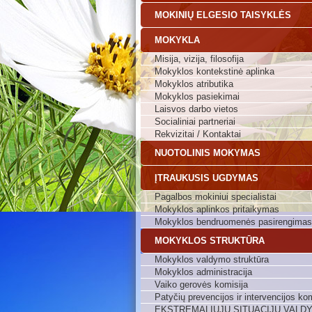
MOKINIŲ ELGESIO TAISYKLĖS
MOKYKLA
Misija, vizija, filosofija
Mokyklos kontekstinė aplinka
Mokyklos atributika
Mokyklos pasiekimai
Laisvos darbo vietos
Socialiniai partneriai
Rekvizitai / Kontaktai
NUOTOLINIS MOKYMAS
ĮTRAUKUSIS UGDYMAS
Pagalbos mokiniui specialistai
Mokyklos aplinkos pritaikymas
Mokyklos bendruomenės pasirengimas
MOKYKLOS STRUKTŪRA
Mokyklos valdymo struktūra
Mokyklos administracija
Vaiko gerovės komisija
Patyčių prevencijos ir intervencijos kom
EKSTREMALIŲJŲ SITUACIJŲ VALD