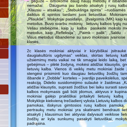
– gegužė – išmokome daug naujų metodų ir išbandėme
nemažai. Dauguma jau bando atsakyti į rusų kalba p
„Klausiu – atsakau‘‘; „Stebuklinga spinta‘‘ –ruošiamės 
daiktus iš spintos tardami juos lietuviškai. Mokinia
„Pliaukšė‘‘. Mokytojai pasidalijo, įžvalgomis (MK) kaip k
metodus. Buvo svarbu mokinių lietuvių kalbos lygių nu
Vėliau stebėjome, kaip jų kalba pasikeitė mokslo me
metodus, kaip „Refleksija‘‘; „Paimk – palik‘‘; „Saldu - r
Visus metodus išbandėme su savo mokiniais įvairiose 
klasės.
2c klasės mokiniai aktyviai ir kūrybiškai įsitrauk
daugiakultūris ugdymas“ veiklas, skirtas lietuvių kal
užsiėmimų metu vaikai ne tik smagiai leido laiką, bet i
gebėjimus – plėtė žodyną, mokėsi atidžiai klausytis, gre
lietuvių kalba. Vienos iš veiklų metu mokiniai žaidė
stengėsi prisiminti kuo daugiau lietuviškų žodžių ta
išbandė ir „Dobble“ korteles – įvardijo paveikslėlius, spė
reakciją. Didelio susidomėjimo sulaukė ir žaidimas „Ka
atidžiai klausytis, suprasti žodžius bei laiku surasti sav
kalbos mokymasis gali būti įdomus, aktyvus ir kupina
mokiniai galėjo praktiškai pritaikyti lietuvių kalbą 
Mokykloje kiekvieną trečiadienį vyksta Lietuvių kalbos 
pamokas, išskyrus gimtosios rusų kalbos pamoką, v
pertraukų metu mokiniai yra skatinami bendrauti lietu
atsakyti į klausimus bei aktyviai dalyvauti veiklose liet
žodžių ar kyla sunkumų pasakyti lietuviškai, mokyt
padrąsina.