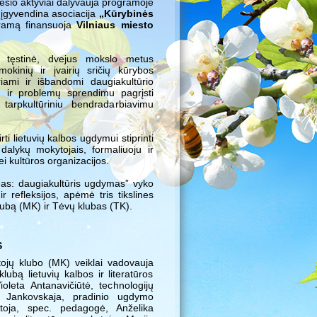
sio aktyviai dalyvauja programoje
ą įgyvendina asociacija
„Kūrybinės
ramą finansuoja
Vilniaus miesto
tęstinė, dvejus mokslo metus
okinių ir įvairių sričių kūrybos
ami ir išbandomi daugiakultūrio
mu ir problemų sprendimu pagrįsti
tarpkultūriniu bendradarbiavimu
i lietuvių kalbos ugdymui stiprinti
dalykų mokytojais, formaliuoju ir
 kultūros organizacijos.
nas: daugiakultūris ugdymas” vyko
r refleksijos, apėmė tris tikslines
ubą (MK) ir Tėvų klubas (TK).
S
jų klubo (MK) veiklai vadovauja
lubą lietuvių kalbos ir literatūros
leta Antanavičiūtė, technologijų
a Jankovskaja, pradinio ugdymo
ja, spec. pedagogė, Anželika