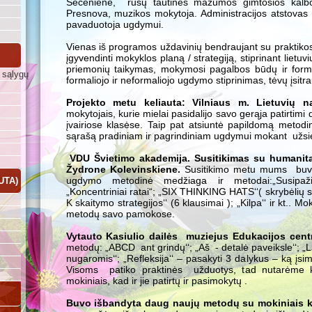
Sėčėnienė, rusų tautinės mažumos gimtosios kalbos 
Presnova, muzikos mokytoja. Administracijos atstovas 
pavaduotoja ugdymui.
Vienas iš programos uždavinių bendraujant su praktikos 
įgyvendinti mokyklos planą / strategiją, stiprinant liet
priemonių taikymas, mokymosi pagalbos būdų ir formų
 sąlygų
formaliojo ir neformaliojo ugdymo stiprinimas, tėvų įsitr
Projekto metu keliauta: Vilniaus m. Lietuvių n
mokytojais, kurie mielai pasidalijo savo gerąja patirtimi
įvairiose klasėse. Taip pat atsiuntė papildomą metodi
sąrašą pradiniam ir pagrindiniam ugdymui mokant užsien
VDU Švietimo akademija. Susitikimas su humanit
Žydrone Kolevinskiene.
Susitikimo metu mums buvo 
ugdymo metodinė medžiaga ir metodai:„Susipaži
UTA)
„Koncentriniai ratai“; „SIX THINKING HATS‘‘( skrybėlių s
K skaitymo strategijos‘‘ (6 klausimai ); „Kilpa‘‘ ir kt.. Mo
metodų savo pamokose.
Vytauto Kasiulio dailės muziejus Edukacijos cent
metodų: „ABCD ant grindų‘‘; „Aš - detalė paveiksle‘‘; „
nugaromis‘‘; „Refleksija‘‘ – pasakyti 3 dalykus – ką įsim
Visoms patiko praktinės užduotys, tad nutarėme ki
mokiniais, kad ir jie patirtų ir pasimokytų .
Buvo išbandyta daug naujų metodų su mokiniais k