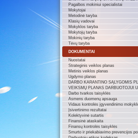
Pagalbos mokiniui specialistai
Mokytojai
Metodinė taryba
Klasių vadovai
Mokyklos taryba
Mokytojų taryba
Mokinių taryba
Tėvų taryba
DOKUMENTAI
Nuostatai
Strateginis veiklos planas
Metinis veiklos planas
Ugdymo planas
DARBO KARANTINO SĄLYGOMIS P
VEIKSMŲ PLANAS DARBUOTOJUI 
Darbo tvarkos taisyklės
Asmens duomenų apsauga
Vidaus kontrolės įgyvendinimo mokykl
Įsivertinimo rezultatai
Kolektyvinė sutartis
Finansinė ataskaita
Finansų kontrolės taisyklės
Smurto ir priekabiavimo prevencijos pol
Darbuotojų etikos kodeksas