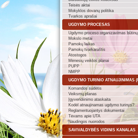
Teisės aktai
Mokyklos dovanų politika
Tvarkos aprašai
UGDYMO PROCESAS
Ugdymo proceso organizavimas būtinų
Mokslo metai
Pamokų laikas
Pamokų tvarkaraštis
Atostogos
Mėnesių veiklos planai
PUPP
NMPP
UGDYMO TURINIO ATNAUJINIMAS (
Komandos sudėtis
Veiksmų planas
Įgyvendiinimo ataskaita
Kodėl atnaujinamas ugdymo turinys?
Reglamentuojantys dokumentai
Tėvams apie UTA
Naudingos nuorodos
SAVIVALDYBĖS VIDINIS KANALAS