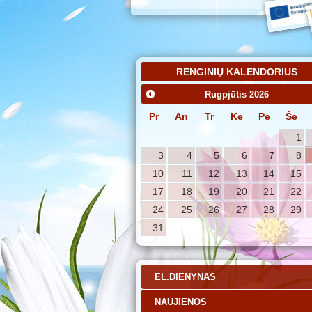
RENGINIŲ KALENDORIUS
Rugpjūtis
2026
Pr
An
Tr
Ke
Pe
Še
1
3
4
5
6
7
8
10
11
12
13
14
15
17
18
19
20
21
22
24
25
26
27
28
29
31
EL.DIENYNAS
NAUJIENOS