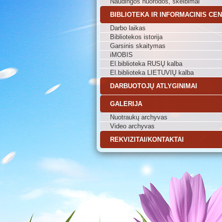
Naudingos nuorodos, skelbimai
BIBLIOTEKA IR INFORMACINIS CE
Darbo laikas
Bibliotekos istorija
Garsinis skaitymas
iMOBIS
El.biblioteka RUSŲ kalba
El.biblioteka LIETUVIŲ kalba
DARBUOTOJŲ ATLYGINIMAI
GALERIJA
Nuotraukų archyvas
Video archyvas
REKVIZITAI/KONTAKTAI