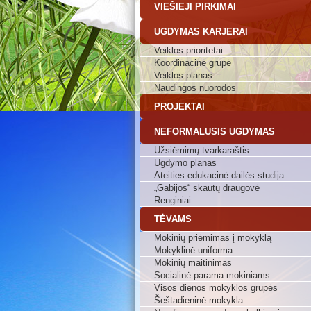
VIEŠIEJI PIRKIMAI
UGDYMAS KARJERAI
Veiklos prioritetai
Koordinacinė grupė
Veiklos planas
Naudingos nuorodos
PROJEKTAI
NEFORMALUSIS UGDYMAS
Užsiėmimų tvarkaraštis
Ugdymo planas
Ateities edukacinė dailės studija
„Gabijos“ skautų draugovė
Renginiai
TĖVAMS
Mokinių priėmimas į mokyklą
Mokyklinė uniforma
Mokinių maitinimas
Socialinė parama mokiniams
Visos dienos mokyklos grupės
Šeštadieninė mokykla