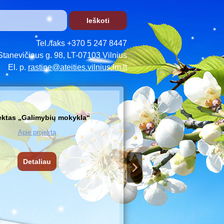
Tel./faks +370 5 247 8447
Stanevičiaus g. 98, LT-07103 Vilnius
El. p.
rastine@ateities.vilnius.lm.lt
ektas „Galimybių mokykla“
Apie projektą