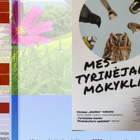
isija
YMAS