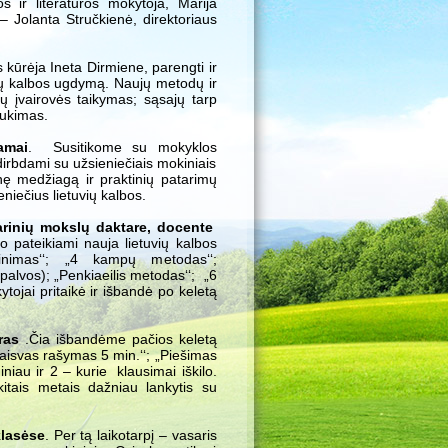
ir literatūros mokytoja, Marija
– Jolanta Stručkienė, direktoriaus
kūrėja Ineta Dirmiene, parengti ir
uvių kalbos ugdymą. Naujų metodų ir
 įvairovės taikymas; sąsajų tarp
aukimas.
amai
. Susitikome su mokyklos
 dirbdami su užsieniečiais mokiniais
nę medžiagą ir praktinių patarimų
iečius lietuvių kalbos.
arinių mokslų daktare, docente
pateikiami nauja lietuvių kalbos
nimas‘‘; „4 kampų metodas‘‘;
palvos); „Penkiaeilis metodas‘‘; „6
kytojai pritaikė ir išbandė po keletą
ras
.Čia išbandėme pačios keletą
Laisvas rašymas 5 min.‘‘; „Piešimas
iniau ir 2 – kurie klausimai iškilo.
tais metais dažniau lankytis su
lasėse
. Per tą laikotarpį – vasaris