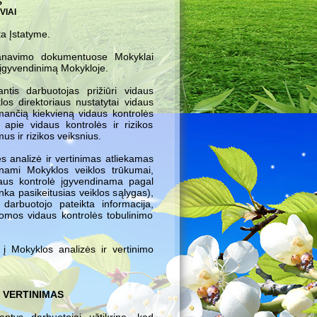
S
VIAI
ta Įstatyme.
planavimo dokumentuose Mokyklai
r įgyvendinimą Mokykloje.
ntis darbuotojas prižiūri vidaus
los direktoriaus nustatytai vidaus
imančią kiekvieną vidaus kontrolės
 apie vidaus kontrolės ir rizikos
s ir rizikos veiksnius.
ės analizė ir vertinimas atliekamas
tinami Mokyklos veiklos trūkumai,
idaus kontrolė įgyvendinama pagal
tinka pasikeitusias veiklos sąlygas),
 darbuotojo pateikta informacija,
atomos vidaus kontrolės tobulinimo
 į Mokyklos analizės ir vertinimo
 VERTINIMAS