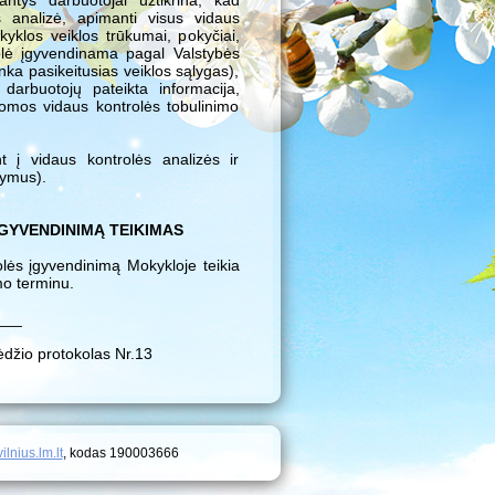
antys darbuotojai užtikrina, kad
s analizė, apimanti visus vidaus
yklos veiklos trūkumai, pokyčiai,
rolė įgyvendinama pagal Valstybės
tinka pasikeitusias veiklos sąlygas),
 darbuotojų pateikta informacija,
atomos vidaus kontrolės tobulinimo
t į vidaus kontrolės analizės ir
lymus).
GYVENDINIMĄ TEIKIMAS
olės įgyvendinimą Mokykloje teikia
mo terminu.
___
džio protokolas Nr.13
ilnius.lm.lt
, kodas 190003666