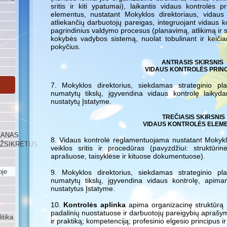
sritis ir kiti ypatumai), laikantis vidaus kontrolės 
elementus, nustatant Mokyklos direktoriaus, vidaus 
atliekančių darbuotojų pareigas, integruojant vidaus k
pagrindinius valdymo procesus (planavimą, atlikimą ir st
kokybės vadybos sistemą, nuolat tobulinant ir keičian
pokyčius.
ANTRASIS SKIRSNIS
VIDAUS KONTROLĖS PRINC
7. Mokyklos direktorius, siekdamas strateginio p
numatytų tikslų, įgyvendina vidaus kontrolę laikyda
nustatytų Įstatyme.
TREČIASIS SKIRSNIS
VIDAUS KONTROLĖS ELEME
LANAS
8. Vidaus kontrolė reglamentuojama nustatant Mokyklos
UŽSIKRĖTUS
veiklos sritis ir procedūras (pavyzdžiui: struktūri
aprašuose, taisyklėse ir kituose dokumentuose).
oje
9. Mokyklos direktorius, siekdamas strateginio p
numatytų tikslų, įgyvendina vidaus kontrolę, apima
nustatytus Įstatyme.
10.
Kontrolės aplinka
apima organizacinę struktūrą 
padalinių nuostatuose ir darbuotojų pareigybių aprašy
itika
ir praktiką; kompetenciją; profesinio elgesio principus ir 