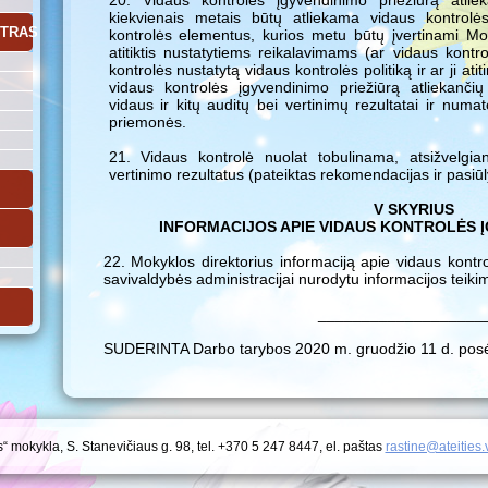
20. Vidaus kontrolės įgyvendinimo priežiūrą atliek
kiekvienais metais būtų atliekama vidaus kontrolė
NTRAS
kontrolės elementus, kurios metu būtų įvertinami Mok
atitiktis nustatytiems reikalavimams (ar vidaus kont
kontrolės nustatytą vidaus kontrolės politiką ir ar ji ati
vidaus kontrolės įgyvendinimo priežiūrą atliekančių
vidaus ir kitų auditų bei vertinimų rezultatai ir num
priemonės.
21. Vidaus kontrolė nuolat tobulinama, atsižvelgian
vertinimo rezultatus (pateiktas rekomendacijas ir pasiū
V SKYRIUS
INFORMACIJOS APIE VIDAUS KONTROLĖS Į
22. Mokyklos direktorius informaciją apie vidaus kontr
savivaldybės administracijai nurodytu informacijos teiki
___________________
SUDERINTA Darbo tarybos 2020 m. gruodžio 11 d. posė
s“ mokykla, S. Stanevičiaus g. 98, tel. +370 5 247 8447, el. paštas
rastine@ateities.v