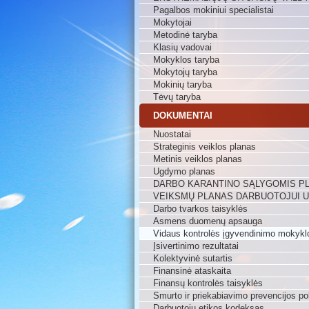
Pagalbos mokiniui specialistai
Mokytojai
Metodinė taryba
Klasių vadovai
Mokyklos taryba
Mokytojų taryba
Mokinių taryba
Tėvų taryba
DOKUMENTAI
Nuostatai
Strateginis veiklos planas
Metinis veiklos planas
Ugdymo planas
DARBO KARANTINO SĄLYGOMIS P
VEIKSMŲ PLANAS DARBUOTOJUI 
Darbo tvarkos taisyklės
Asmens duomenų apsauga
Vidaus kontrolės įgyvendinimo mokykl
Įsivertinimo rezultatai
Kolektyvinė sutartis
Finansinė ataskaita
Finansų kontrolės taisyklės
Smurto ir priekabiavimo prevencijos pol
Darbuotojų etikos kodeksas