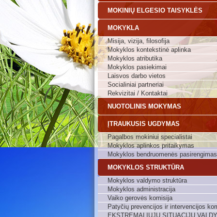
MOKINIŲ ELGESIO TAISYKLĖS
MOKYKLA
Misija, vizija, filosofija
Mokyklos kontekstinė aplinka
Mokyklos atributika
Mokyklos pasiekimai
Laisvos darbo vietos
Socialiniai partneriai
Rekvizitai / Kontaktai
NUOTOLINIS MOKYMAS
ĮTRAUKUSIS UGDYMAS
Pagalbos mokiniui specialistai
Mokyklos aplinkos pritaikymas
Mokyklos bendruomenės pasirengimas
MOKYKLOS STRUKTŪRA
Mokyklos valdymo struktūra
Mokyklos administracija
Vaiko gerovės komisija
Patyčių prevencijos ir intervencijos kom
EKSTREMALIŲJŲ SITUACIJŲ VALD