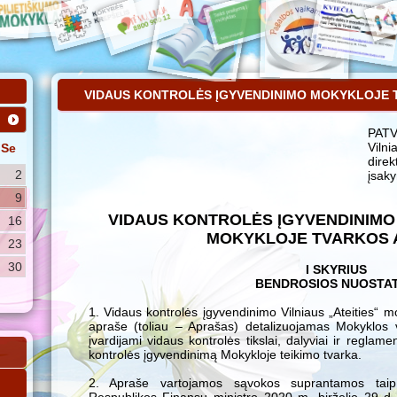
VIDAUS KONTROLĖS ĮGYVENDINIMO MOKYKLOJE 
PATV
Vilni
Se
direk
2
įsak
9
VIDAUS KONTROLĖS ĮGYVENDINIMO V
16
MOKYKLOJE TVARKOS 
23
30
I SKYRIUS
BENDROSIOS NUOSTA
1. Vidaus kontrolės įgyvendinimo Vilniaus „Ateities“ m
apraše (toliau – Aprašas) detalizuojamas Mokyklos vi
įvardijami vidaus kontrolės tikslai, dalyviai ir regla
kontrolės įgyvendinimą Mokykloje teikimo tvarka.
2. Apraše vartojamos sąvokos suprantamos taip,