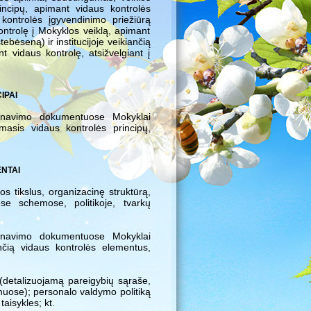
principų, apimant vidaus kontrolės
kontrolės įgyvendinimo priežiūrą
ontrolę į Mokyklos veiklą, apimant
ebėseną) ir institucijoje veikiančią
t vidaus kontrolę, atsižvelgiant į
IPAI
lanavimo dokumentuose Mokyklai
masis vidaus kontrolės principų,
NTAI
 tikslus, organizacinę struktūrą,
nėse schemose, politikoje, tvarkų
lanavimo dokumentuose Mokyklai
nčią vidaus kontrolės elementus,
(detalizuojamą pareigybių sąraše,
muose); personalo valdymo politiką
taisykles; kt.