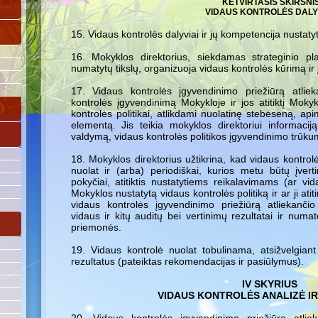
KETVIRTASIS SKIRSNI
VIDAUS KONTROLĖS DALY
15. Vidaus kontrolės dalyviai ir jų kompetencija nustaty
16. Mokyklos direktorius, siekdamas strateginio 
numatytų tikslų, organizuoja vidaus kontrolės kūrimą i
17. Vidaus kontrolės įgyvendinimo priežiūrą atlieka
kontrolės įgyvendinimą Mokykloje ir jos atitiktį Mokyk
kontrolės politikai, atlikdami nuolatinę stebėseną, ap
elementą. Jis teikia mokyklos direktoriui informaciją
valdymą, vidaus kontrolės politikos įgyvendinimo trūkumu
18. Mokyklos direktorius užtikrina, kad vidaus kontrol
nuolat ir (arba) periodiškai, kurios metu būtų įver
pokyčiai, atitiktis nustatytiems reikalavimams (ar v
Mokyklos nustatytą vidaus kontrolės politiką ir ar ji ati
vidaus kontrolės įgyvendinimo priežiūrą atliekančio
vidaus ir kitų auditų bei vertinimų rezultatai ir num
priemonės.
19. Vidaus kontrolė nuolat tobulinama, atsižvelgiant
rezultatus (pateiktas rekomendacijas ir pasiūlymus).
IV SKYRIUS
VIDAUS KONTROLĖS ANALIZĖ IR