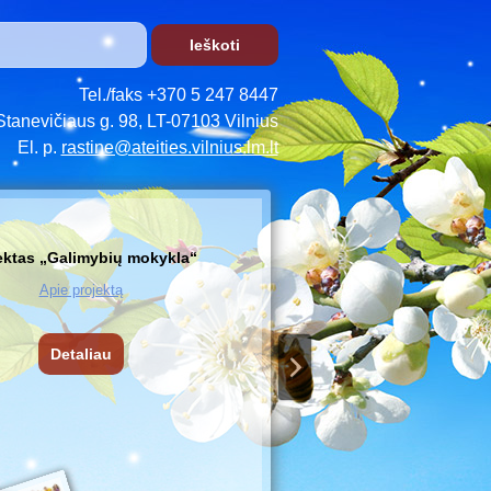
Tel./faks +370 5 247 8447
Stanevičiaus g. 98, LT-07103 Vilnius
El. p.
rastine@ateities.vilnius.lm.lt
ektas „Galimybių mokykla“
Apie projektą