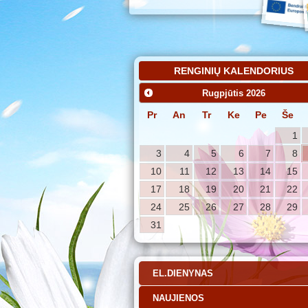
RENGINIŲ KALENDORIUS
Rugpjūtis
2026
Pr
An
Tr
Ke
Pe
Še
1
3
4
5
6
7
8
10
11
12
13
14
15
17
18
19
20
21
22
24
25
26
27
28
29
31
EL.DIENYNAS
NAUJIENOS