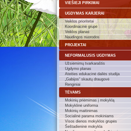
VIEŠIEJI PIRKIMAI
UGDYMAS KARJERAI
Veiklos prioritetai
Koordinacinė grupė
Veiklos planas
Naudingos nuorodos
PROJEKTAI
NEFORMALUSIS UGDYMAS
Užsiėmimų tvarkaraštis
Ugdymo planas
Ateities edukacinė dailės studija
„Gabijos“ skautų draugovė
Renginiai
TĖVAMS
Mokinių priėmimas į mokyklą
Mokyklinė uniforma
Mokinių maitinimas
Socialinė parama mokiniams
Visos dienos mokyklos grupės
Šeštadieninė mokykla