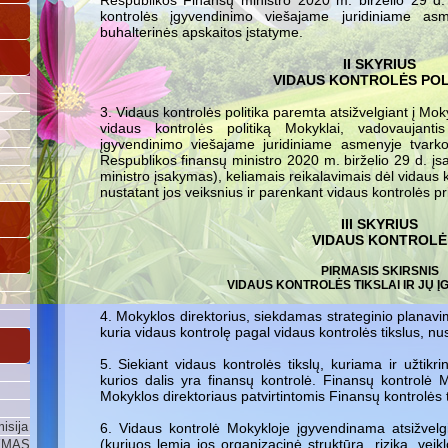
Respublikos Finansų ministro 2020 m. birželio 29 d.
kontrolės įgyvendinimo viešajame juridiniame asm
buhalterinės apskaitos įstatyme.
II SKYRIUS
VIDAUS KONTROLĖS POL
3. Vidaus kontrolės politika paremta atsižvelgiant į Mok
vidaus kontrolės politiką Mokyklai, vadovaujanti
įgyvendinimo viešajame juridiniame asmenyje tvarko
Respublikos finansų ministro 2020 m. birželio 29 d. įs
ministro įsakymas), keliamais reikalavimais dėl vidaus k
nustatant jos veiksnius ir parenkant vidaus kontrolės p
III SKYRIUS
VIDAUS KONTROLĖ
PIRMASIS SKIRSNIS
VIDAUS KONTROLĖS TIKSLAI IR JŲ 
4. Mokyklos direktorius, siekdamas strateginio planav
kuria vidaus kontrolę pagal vidaus kontrolės tikslus, nu
5. Siekiant vidaus kontrolės tikslų, kuriama ir užtik
kurios dalis yra finansų kontrolė. Finansų kontrolė 
Mokyklos direktoriaus patvirtintomis Finansų kontrolės 
isija
6. Vidaus kontrolė Mokykloje įgyvendinama atsižvelg
(kuriuos lemia jos organizacinė struktūra, rizika, vei
YMAS