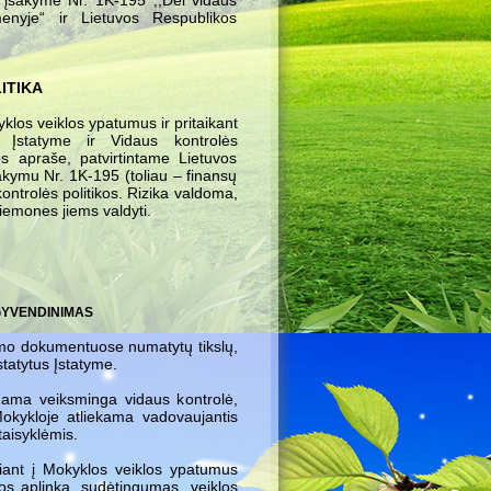
 įsakyme Nr. 1K-195 ,,Dėl vidaus
enyje“ ir Lietuvos Respublikos
ITIKA
yklos veiklos ypatumus ir pritaikant
s Įstatyme ir Vidaus kontrolės
s apraše, patvirtintame Lietuvos
akymu Nr. 1K-195 (toliau – finansų
ontrolės politikos. Rizika valdoma,
riemones jiems valdyti.
ĮGYVENDINIMAS
imo dokumentuose numatytų tikslų,
statytus Įstatyme.
rinama veiksminga vidaus kontrolė,
Mokykloje atliekama vadovaujantis
taisyklėmis.
iant į Mokyklos veiklos ypatumus
klos aplinka, sudėtingumas, veiklos