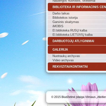
Naudingos nuorodos, skelbimai
BIBLIOTEKA IR INFORMACINIS CE
Darbo laikas
Bibliotekos istorija
Garsinis skaitymas
iMOBIS
El.biblioteka RUSŲ kalba
El.biblioteka LIETUVIŲ kalba
DARBUOTOJŲ ATLYGINIMAI
GALERIJA
Nuotraukų archyvas
Video archyvas
REKVIZITAI/KONTAKTAI
© 2015 Biudžetinė įstaiga Vilniaus „Ateitie