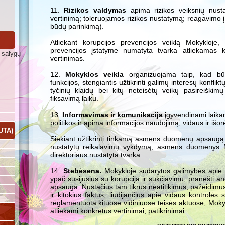
11.
Rizikos valdymas
apima rizikos veiksnių nustat
vertinimą; toleruojamos rizikos nustatymą; reagavimo 
būdų parinkimą).
Atliekant korupcijos prevencijos veiklą Mokykloje,
prevencijos įstatyme numatyta tvarka atliekamas k
 sąlygų
vertinimas.
12.
Mokyklos veikla
organizuojama taip, kad būt
funkcijos, stengiantis užtikrinti galimų interesų konflik
tyčinių klaidų bei kitų neteisėtų veikų pasireiškim
fiksavimą laiku.
13.
Informavimas ir komunikacija
įgyvendinami laikant
politikos ir apima informacijos naudojimą; vidaus ir išo
UTA)
Siekiant užtikrinti tinkamą asmens duomenų apsaugą i
nustatytų reikalavimų vykdymą, asmens duomenys M
direktoriaus nustatyta tvarka.
14.
Stebėsena.
Mokykloje sudarytos galimybės apie g
ypač susijusius su korupcija ir sukčiavimu, pranešti a
apsauga. Nustačius tam tikrus neatitikimus, pažeidimus
ir kitokius faktus, liudijančius apie vidaus kontrolės
reglamentuota kituose vidiniuose teisės aktuose, Mokyk
atliekami konkretūs vertinimai, patikrinimai.