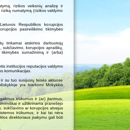
ymą; rizikos veiksnių analizę ir
į riziką numatymą (rizikos valdymo
 Lietuvos Respublikos korupcijos
orupcijos pasireiškimo tikimybės
ų tinkamai atskirtos darbuotojų
tų, sukčiavimo, korupcijos apraiškų,
ų tikimybės sumažinimą ir (arba)
is institucijos reputacijos valdymo
rės komunikacijas.
r su tuo susijusių teisės aktuose
okykloje yra tvarkomi Mokyklos
alimus trūkumus ir (ar) įtarimus,
nonimiškai ir užtikrinama pranešėjo
, sukčiavimo ar korupcijos atvejus
 sistemos trūkumus, ir kai tai nėra
los direktoriaus įsakymu gali būti