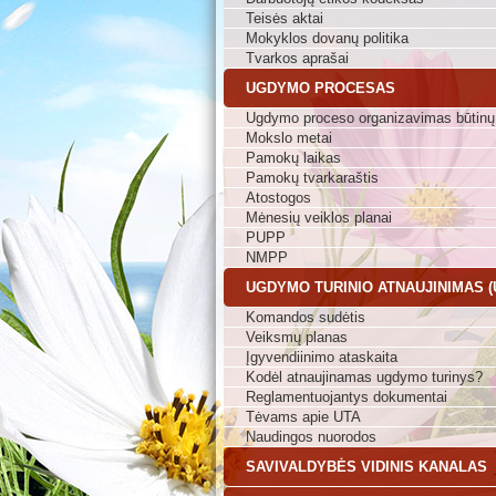
Teisės aktai
Mokyklos dovanų politika
Tvarkos aprašai
UGDYMO PROCESAS
Ugdymo proceso organizavimas būtinų
Mokslo metai
Pamokų laikas
Pamokų tvarkaraštis
Atostogos
Mėnesių veiklos planai
PUPP
NMPP
UGDYMO TURINIO ATNAUJINIMAS (
Komandos sudėtis
Veiksmų planas
Įgyvendiinimo ataskaita
Kodėl atnaujinamas ugdymo turinys?
Reglamentuojantys dokumentai
Tėvams apie UTA
Naudingos nuorodos
SAVIVALDYBĖS VIDINIS KANALAS