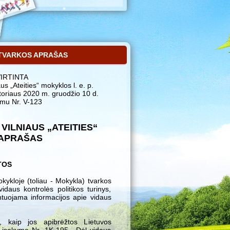
TVARKOS APRAŠAS
IRTINTA
aus „Ateities“ mokyklos l. e. p.
toriaus 2020 m. gruodžio 10 d.
ymu Nr. V-123
ILNIAUS „ATEITIES“
APRAŠAS
TOS
okykloje (toliau - Mokykla) tvarkos
daus kontrolės politikos turinys,
mentuojama informacijos apie vidaus
 kaip jos apibrėžtos Lietuvos