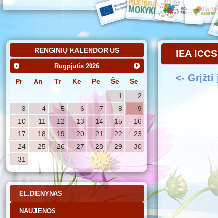
RENGINIŲ KALENDORIUS
IEA ICCS
Rugpjūtis
2026
<- Grįžti
Pr
An
Tr
Ke
Pe
Še
Se
1
2
3
4
5
6
7
8
9
10
11
12
13
14
15
16
17
18
19
20
21
22
23
24
25
26
27
28
29
30
31
EL.DIENYNAS
NAUJIENOS