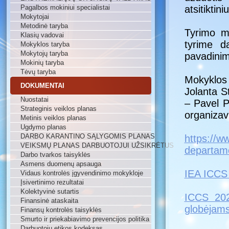
Pagalbos mokiniui specialistai
atsitiktin
Mokytojai
Metodinė taryba
Tyrimo m
Klasių vadovai
tyrime d
Mokyklos taryba
Mokytojų taryba
pavadinim
Mokinių taryba
Tėvų taryba
Mokyklos
DOKUMENTAI
Jolanta S
Nuostatai
– Pavel P
Strateginis veiklos planas
organizav
Metinis veiklos planas
Ugdymo planas
DARBO KARANTINO SĄLYGOMIS PLANAS
https://w
VEIKSMŲ PLANAS DARBUOTOJUI UŽSIKRĖTUS
departamen
Darbo tvarkos taisyklės
Asmens duomenų apsauga
IEA ICCS
Vidaus kontrolės įgyvendinimo mokykloje
Įsivertinimo rezultatai
Kolektyvinė sutartis
ICCS 202
Finansinė ataskaita
globėjam
Finansų kontrolės taisyklės
Smurto ir priekabiavimo prevencijos politika
Darbuotojų etikos kodeksas