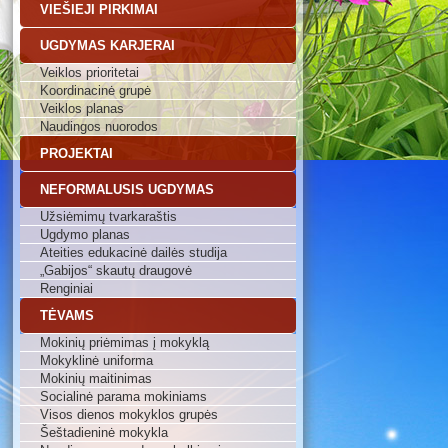
VIEŠIEJI PIRKIMAI
UGDYMAS KARJERAI
Veiklos prioritetai
Koordinacinė grupė
Veiklos planas
Naudingos nuorodos
PROJEKTAI
NEFORMALUSIS UGDYMAS
Užsiėmimų tvarkaraštis
Ugdymo planas
Ateities edukacinė dailės studija
„Gabijos“ skautų draugovė
Renginiai
TĖVAMS
Mokinių priėmimas į mokyklą
Mokyklinė uniforma
Mokinių maitinimas
Socialinė parama mokiniams
Visos dienos mokyklos grupės
Šeštadieninė mokykla