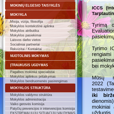
MOKINIŲ ELGESIO TAISYKLĖS
ICCS (Int
Tarptautin
MOKYKLA
Misija, vizija, filosofija
Tyrimą o
Mokyklos kontekstinė aplinka
Evaluatio
Mokyklos atributika
Mokyklos pasiekimai
pasiekimų
Laisvos darbo vietos
Socialiniai partneriai
Tyrimo IC
Rekvizitai / Kontaktai
rengiami 
NUOTOLINIS MOKYMAS
pasiekima
ĮTRAUKUSIS UGDYMAS
bei mokyk
Pagalbos mokiniui specialistai
Mokyklos aplinkos pritaikymas
Mūsų m
Mokyklos bendruomenės pasirengimas
2022 (Tar
MOKYKLOS STRUKTŪRA
testavime
iki bir
Mokyklos valdymo struktūra
Mokyklos administracija
dienomis)
Vaiko gerovės komisija
mokiniai 
Patyčių prevencijos ir intervencijos komisija
užduotis
EKSTREMALIŲJŲ SITUACIJŲ VALDYMAS