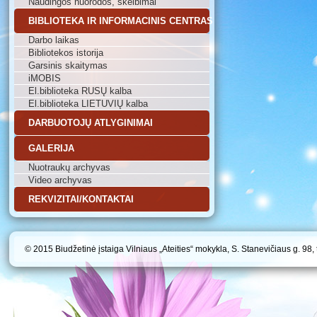
Naudingos nuorodos, skelbimai
BIBLIOTEKA IR INFORMACINIS CENTRAS
Darbo laikas
Bibliotekos istorija
Garsinis skaitymas
iMOBIS
El.biblioteka RUSŲ kalba
El.biblioteka LIETUVIŲ kalba
DARBUOTOJŲ ATLYGINIMAI
GALERIJA
Nuotraukų archyvas
Video archyvas
REKVIZITAI/KONTAKTAI
© 2015 Biudžetinė įstaiga Vilniaus „Ateities“ mokykla, S. Stanevičiaus g. 98,