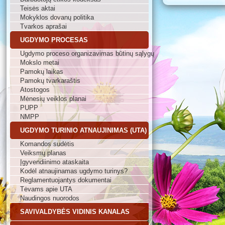
Teisės aktai
Mokyklos dovanų politika
Tvarkos aprašai
UGDYMO PROCESAS
Ugdymo proceso organizavimas būtinų sąlygų
Mokslo metai
Pamokų laikas
Pamokų tvarkaraštis
Atostogos
Mėnesių veiklos planai
PUPP
NMPP
UGDYMO TURINIO ATNAUJINIMAS (UTA)
Komandos sudėtis
Veiksmų planas
Įgyvendiinimo ataskaita
Kodėl atnaujinamas ugdymo turinys?
Reglamentuojantys dokumentai
Tėvams apie UTA
Naudingos nuorodos
SAVIVALDYBĖS VIDINIS KANALAS