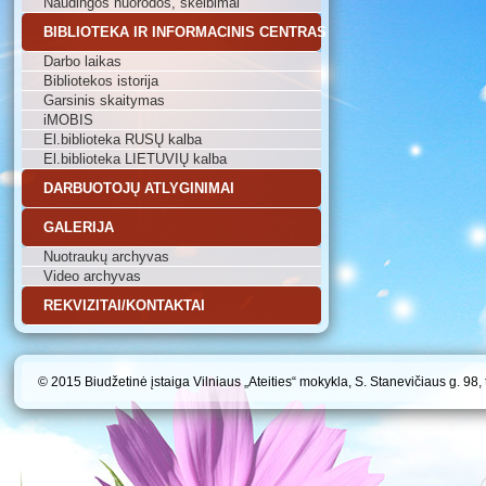
Naudingos nuorodos, skelbimai
BIBLIOTEKA IR INFORMACINIS CENTRAS
Darbo laikas
Bibliotekos istorija
Garsinis skaitymas
iMOBIS
El.biblioteka RUSŲ kalba
El.biblioteka LIETUVIŲ kalba
DARBUOTOJŲ ATLYGINIMAI
GALERIJA
Nuotraukų archyvas
Video archyvas
REKVIZITAI/KONTAKTAI
© 2015 Biudžetinė įstaiga Vilniaus „Ateities“ mokykla, S. Stanevičiaus g. 98,