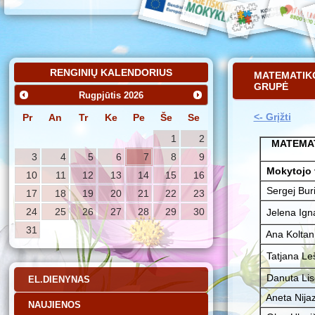
RENGINIŲ KALENDORIUS
MATEMATIK
GRUPĖ
Rugpjūtis
2026
<- Grįžti
Pr
An
Tr
Ke
Pe
Še
Se
1
2
MATEMAT
3
4
5
6
7
8
9
Mokytojo 
10
11
12
13
14
15
16
Sergej Bur
17
18
19
20
21
22
23
24
25
26
27
28
29
30
Jelena Igna
31
Ana Koltan
Tatjana Le
Danuta Lis
EL.DIENYNAS
Aneta Nija
NAUJIENOS