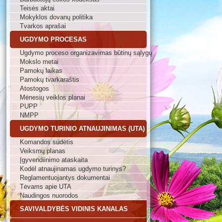
Teisės aktai
Mokyklos dovanų politika
Tvarkos aprašai
UGDYMO PROCESAS
Ugdymo proceso organizavimas būtinų sąlygų
Mokslo metai
Pamokų laikas
Pamokų tvarkaraštis
Atostogos
Mėnesių veiklos planai
PUPP
NMPP
UGDYMO TURINIO ATNAUJINIMAS (UTA)
Komandos sudėtis
Veiksmų planas
Įgyvendiinimo ataskaita
Kodėl atnaujinamas ugdymo turinys?
Reglamentuojantys dokumentai
Tėvams apie UTA
Naudingos nuorodos
SAVIVALDYBĖS VIDINIS KANALAS