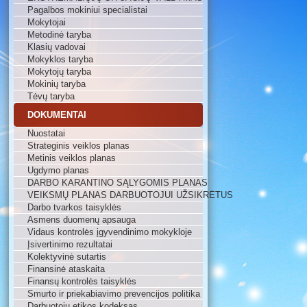
Pagalbos mokiniui specialistai
Mokytojai
Metodinė taryba
Klasių vadovai
Mokyklos taryba
Mokytojų taryba
Mokinių taryba
Tėvų taryba
DOKUMENTAI
Nuostatai
Strateginis veiklos planas
Metinis veiklos planas
Ugdymo planas
DARBO KARANTINO SĄLYGOMIS PLANAS
VEIKSMŲ PLANAS DARBUOTOJUI UŽSIKRĖTUS
Darbo tvarkos taisyklės
Asmens duomenų apsauga
Vidaus kontrolės įgyvendinimo mokykloje
Įsivertinimo rezultatai
Kolektyvinė sutartis
Finansinė ataskaita
Finansų kontrolės taisyklės
Smurto ir priekabiavimo prevencijos politika
Darbuotojų etikos kodeksas