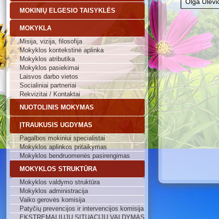
Olga Ulevič
MOKINIŲ ELGESIO TAISYKLĖS
MOKYKLA
Misija, vizija, filosofija
Mokyklos kontekstinė aplinka
Mokyklos atributika
Mokyklos pasiekimai
Laisvos darbo vietos
Socialiniai partneriai
Rekvizitai / Kontaktai
NUOTOLINIS MOKYMAS
ĮTRAUKUSIS UGDYMAS
Pagalbos mokiniui specialistai
Mokyklos aplinkos pritaikymas
Mokyklos bendruomenės pasirengimas
MOKYKLOS STRUKTŪRA
Mokyklos valdymo struktūra
Mokyklos administracija
Vaiko gerovės komisija
Patyčių prevencijos ir intervencijos komisija
EKSTREMALIŲJŲ SITUACIJŲ VALDYMAS