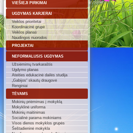
VIEŠIEJI PIRKIMAI
UGDYMAS KARJERAI
Veiklos prioritetai
Koordinacinė grupė
Veiklos planas
Naudingos nuorodos
PROJEKTAI
NEFORMALUSIS UGDYMAS
Užsiėmimų tvarkaraštis
Ugdymo planas
Ateities edukacinė dailės studija
„Gabijos“ skautų draugovė
Renginiai
TĖVAMS
Mokinių priėmimas į mokyklą
Mokyklinė uniforma
Mokinių maitinimas
Socialinė parama mokiniams
Visos dienos mokyklos grupės
Šeštadieninė mokykla