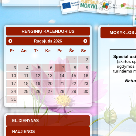
RENGINIŲ KALENDORIUS
MOKYKLOS 
Rugpjūtis
2026
Pr
An
Tr
Ke
Pe
Še
Se
Specialios
1
2
(skirtos s
ugdymosi 
3
4
5
6
7
8
9
turintiems 
10
11
12
13
14
15
16
Netu
17
18
19
20
21
22
23
24
25
26
27
28
29
30
31
EL.DIENYNAS
NAUJIENOS