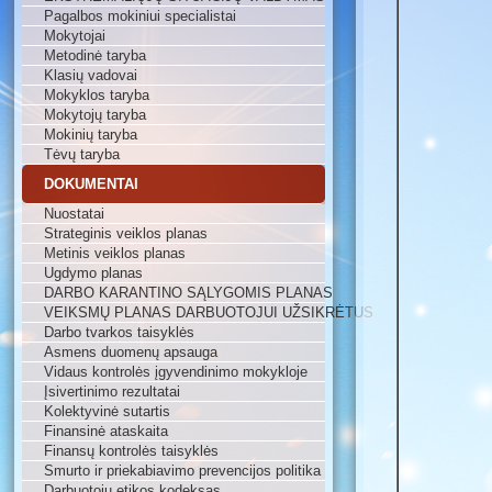
Pagalbos mokiniui specialistai
Mokytojai
Metodinė taryba
Klasių vadovai
Mokyklos taryba
Mokytojų taryba
Mokinių taryba
Tėvų taryba
DOKUMENTAI
Nuostatai
Strateginis veiklos planas
Metinis veiklos planas
Ugdymo planas
DARBO KARANTINO SĄLYGOMIS PLANAS
VEIKSMŲ PLANAS DARBUOTOJUI UŽSIKRĖTUS
Darbo tvarkos taisyklės
Asmens duomenų apsauga
Vidaus kontrolės įgyvendinimo mokykloje
Įsivertinimo rezultatai
Kolektyvinė sutartis
Finansinė ataskaita
Finansų kontrolės taisyklės
Smurto ir priekabiavimo prevencijos politika
Darbuotojų etikos kodeksas