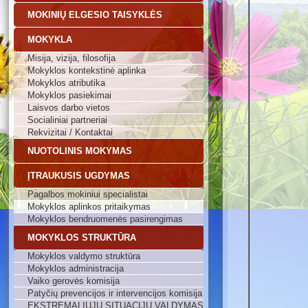
MOKINIŲ ELGESIO TAISYKLĖS
MOKYKLA
Misija, vizija, filosofija
Mokyklos kontekstinė aplinka
Mokyklos atributika
Mokyklos pasiekimai
Laisvos darbo vietos
Socialiniai partneriai
Rekvizitai / Kontaktai
NUOTOLINIS MOKYMAS
ĮTRAUKUSIS UGDYMAS
Pagalbos mokiniui specialistai
Mokyklos aplinkos pritaikymas
Mokyklos bendruomenės pasirengimas
MOKYKLOS STRUKTŪRA
Mokyklos valdymo struktūra
Mokyklos administracija
Vaiko gerovės komisija
Patyčių prevencijos ir intervencijos komisija
EKSTREMALIŲJŲ SITUACIJŲ VALDYMAS