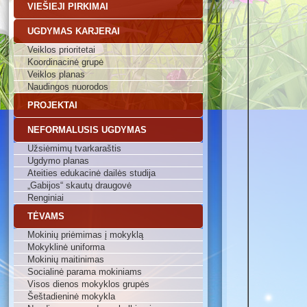
VIEŠIEJI PIRKIMAI
UGDYMAS KARJERAI
Veiklos prioritetai
Koordinacinė grupė
Veiklos planas
Naudingos nuorodos
PROJEKTAI
NEFORMALUSIS UGDYMAS
Užsiėmimų tvarkaraštis
Ugdymo planas
Ateities edukacinė dailės studija
„Gabijos“ skautų draugovė
Renginiai
TĖVAMS
Mokinių priėmimas į mokyklą
Mokyklinė uniforma
Mokinių maitinimas
Socialinė parama mokiniams
Visos dienos mokyklos grupės
Šeštadieninė mokykla