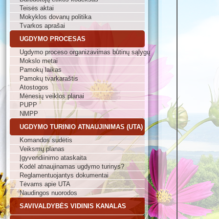
Teisės aktai
Mokyklos dovanų politika
Tvarkos aprašai
UGDYMO PROCESAS
Ugdymo proceso organizavimas būtinų sąlygų
Mokslo metai
Pamokų laikas
Pamokų tvarkaraštis
Atostogos
Mėnesių veiklos planai
PUPP
NMPP
UGDYMO TURINIO ATNAUJINIMAS (UTA)
Komandos sudėtis
Veiksmų planas
Įgyvendiinimo ataskaita
Kodėl atnaujinamas ugdymo turinys?
Reglamentuojantys dokumentai
Tėvams apie UTA
Naudingos nuorodos
SAVIVALDYBĖS VIDINIS KANALAS