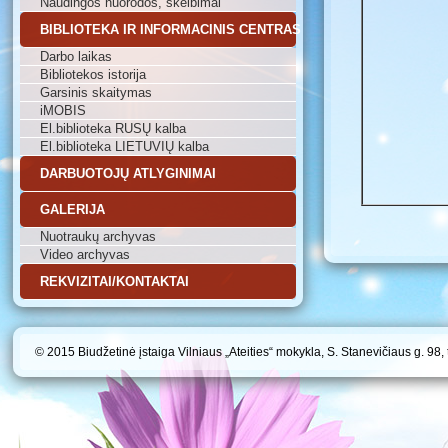
Naudingos nuorodos, skelbimai
BIBLIOTEKA IR INFORMACINIS CENTRAS
Darbo laikas
Bibliotekos istorija
Garsinis skaitymas
iMOBIS
El.biblioteka RUSŲ kalba
El.biblioteka LIETUVIŲ kalba
DARBUOTOJŲ ATLYGINIMAI
GALERIJA
Nuotraukų archyvas
Video archyvas
REKVIZITAI/KONTAKTAI
© 2015 Biudžetinė įstaiga Vilniaus „Ateities“ mokykla, S. Stanevičiaus g. 98,